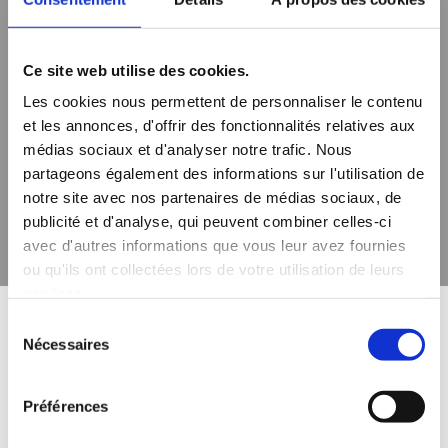
garantissant une meilleure conductivité
thermique.
VS
Ce site web utilise des cookies.
Chape Traditionnelle :
Moins efficace pour la
Les cookies nous permettent de personnaliser le contenu
diffusion de chaleur, nécessitant des solutions
alternatives pour une performance optimale.
et les annonces, d'offrir des fonctionnalités relatives aux
médias sociaux et d'analyser notre trafic. Nous
partageons également des informations sur l'utilisation de
notre site avec nos partenaires de médias sociaux, de
Nous Contacter
publicité et d'analyse, qui peuvent combiner celles-ci
avec d'autres informations que vous leur avez fournies
ou qu'ils ont collectées lors de votre utilisation de leurs
services.
Sélection
Pourquoi Nous Choisir ?
Nécessaires
du
consentement
Préférences
Choisir notre entreprise, c’est opter pour plus de 30
ans d’expertise et d’une équipe qualifiée, assurant